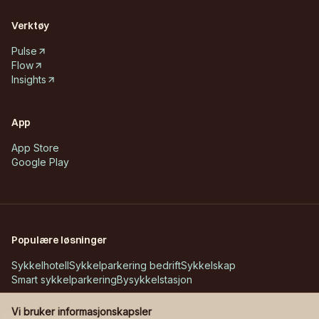
Verktøy
Pulse
Flow
Insights
App
App Store
Google Play
Populære løsninger
Sykkelhotell
Sykkelparkering bedrift
Sykkelskap
Smart sykkelparkering
Bysykkelstasjon
Vi bruker informasjonskapsler