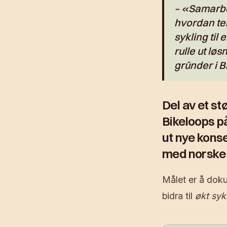
– «Samarbei
hvordan tek
sykling til 
rulle ut løs
gründer i B
Del av et st
Bikeloops 
ut nye kons
med norske 
Målet er å doku
bidra til
økt syk