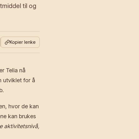
tmiddel til og
Kopier lenke
r Telia nå
utviklet for å
b.
en, hvor de kan
ene kan brukes
e aktivitetsnivå,