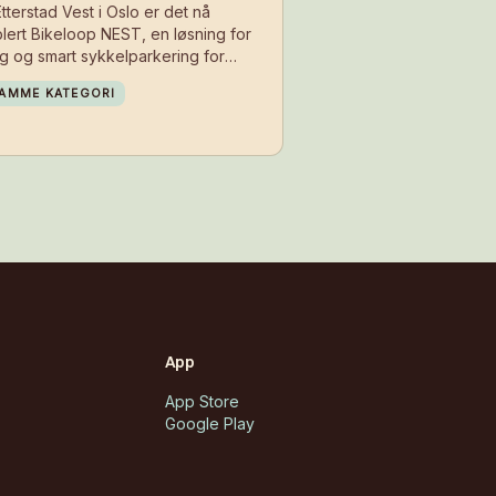
tterstad Vest i Oslo er det nå
lert Bikeloop NEST, en løsning for
gg og smart sykkelparkering for
oerne i boligområdet. Med
AMME KATEGORI
allasjonen får beboerne et sikkert
d å parkere sykkelen i hverdagen –
 på der de bor.
App
App Store
Google Play