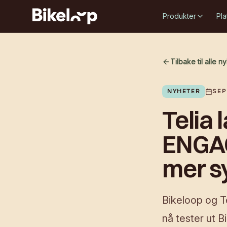
Produkter
Pla
Tilbake til alle n
NYHETER
SEP
Telia 
ENGAGE
mer s
Bikeloop og T
nå tester ut 