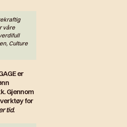
rekraftig
r våre
erdifull
en, Culture
NGAGE er
rønn
ykk. Gjennom
 verktøy for
r tid
.