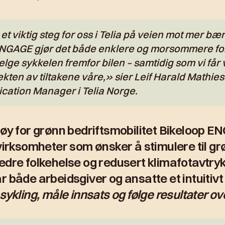
 et viktig steg for oss i Telia på veien mot mer bæ
 ENGAGE gjør det både enklere og morsommere fo
elge sykkelen fremfor bilen – samtidig som vi får v
fekten av tiltakene våre,» sier
Leif Harald Mathies
ation Manager i Telia Norge
.
tøy for grønn bedriftsmobilitet Bikeloop E
 virksomheter som ønsker å stimulere til g
bedre folkehelse og redusert klimafotavtr
r både arbeidsgiver og ansatte et intuitivt
sykling, måle innsats og følge resultater ove