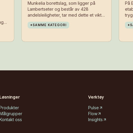
Munkelia borettslag, som ligger på
På E
Lambertseter og består av 428
etab
andelsleiligheter, tar med dette et viktig
try
steg mot å gjøre det enklere og
beb
ng
✦
SAMME KATEGORI
✦
S
tryggere for beboere å velge sykkelen
inst
i hverdagen.
ste
 det
tett
,
gere
Løsninger
Verktøy
Produkter
Pulse
Målgrupper
Flow
Kontakt oss
Insights