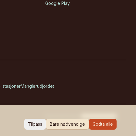
Google Play
 stasjoner
Manglerudjordet
Personvern
Cookies
Cookie-innstillinger
Tilpass
Bare nødvendige
Godta alle