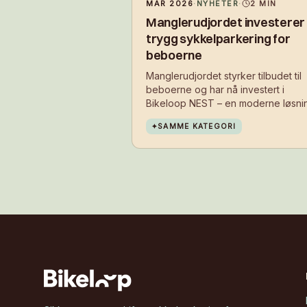
MAR 2026
·
NYHETER
·
2
MIN
Manglerudjordet investerer 
trygg sykkelparkering for
beboerne
Manglerudjordet styrker tilbudet til
beboerne og har nå investert i
Bikeloop NEST – en moderne løsni
for sikker og brukervennlig
✦
SAMME KATEGORI
sykkelparkering. Tiltaket skal gjøre
enklere å velge sykkel i hverdagen
samtidig som det bidrar til et ryddi
og mer attraktivt bomiljø.