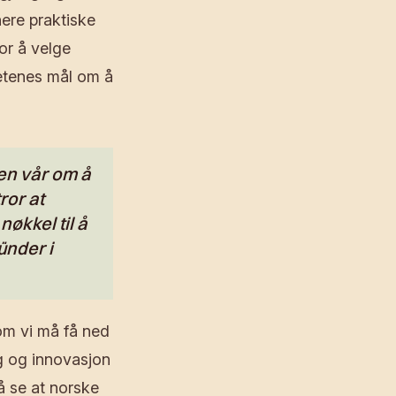
ere praktiske
or å velge
etenes mål om å
nen vår om å
ror at
økkel til å
ünder i
som vi må få ned
g og innovasjon
å se at norske