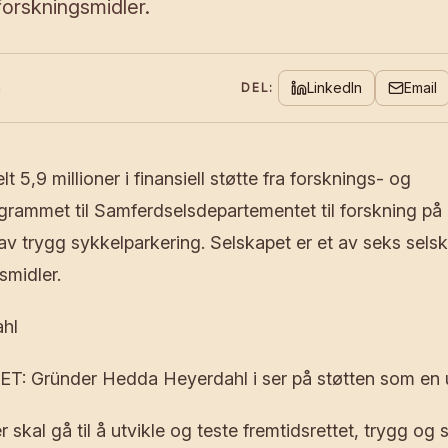
 forskningsmidler.
n
LinkedIn
Email
DEL:
lt 5,9 millioner i finansiell støtte fra forsknings- og
rammet til Samferdselsdepartementet til forskning på
 av trygg sykkelparkering. Selskapet er et av seks sels
gsmidler.
hl
: Gründer Hedda Heyerdahl i ser på støtten som en u
 skal gå til å utvikle og teste fremtidsrettet, trygg og 