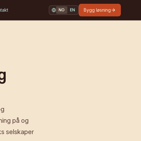
takt
Bygg løsning
NO
EN
NORSK
ENGLISH
gg
og
ning på og
ks selskaper