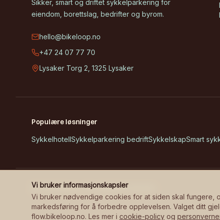
Sikker, smart og driftet sykkelparkering for
eiendom, borettslag, bedrifter og byrom.
hello@bikeloop.no
+47 24 07 77 70
Lysaker Torg 2, 1325 Lysaker
Populære løsninger
Sykkelhotell
Sykkelparkering bedrift
Sykkelskap
Smart syk
Vi bruker informasjonskapsler
©
2026
Bikeloop.
Alle rettigheter reservert.
Vi bruker nødvendige cookies for at siden skal fungere,
markedsføring for å forbedre opplevelsen. Valget ditt gjel
flow.bikeloop.no. Les mer i
cookie-policy
og
personverne