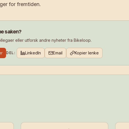
ger for fremtiden.
ne saken?
legaer eller utforsk andre nyheter fra Bikeloop.
er
LinkedIn
Email
Kopier lenke
DEL: