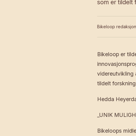
som er tildelt
Bikeloop redaksjo
Bikeloop er tilde
innovasjonsprog
videreutvikling
tildelt forsknin
Hedda Heyerda
_UNIK MULIGHET
Bikeloops midler