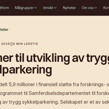
ttform
Målgrupper
Innsikt
Nyheter
Om oss
Kon
yheter
 2025
2
MIN LESETID
ner til utvikling av try
lparkering
delt 5,9 millioner i finansiell støtte fra forsknings- 
ogrammet til Samferdselsdepartementet til forsk
g av trygg sykkelparkering. Selskapet er et av se