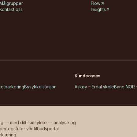
Målgrupper
Flow
Kontakt oss
Insights
Kundecases
kelparkering
Bysykkelstasjon
Askøy – Erdal skole
Bane NOR –
 og — med ditt samtykke — analyse og
der også for vår tilbudsportal
rklæring
.