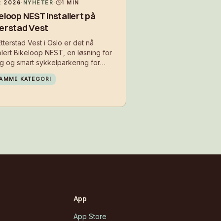
 2026
·
NYHETER
·
1
MIN
eloop NEST installert på
erstad Vest
tterstad Vest i Oslo er det nå
lert Bikeloop NEST, en løsning for
gg og smart sykkelparkering for
oerne i boligområdet. Med
AMME KATEGORI
allasjonen får beboerne et sikkert
d å parkere sykkelen i hverdagen –
 på der de bor.
App
App Store