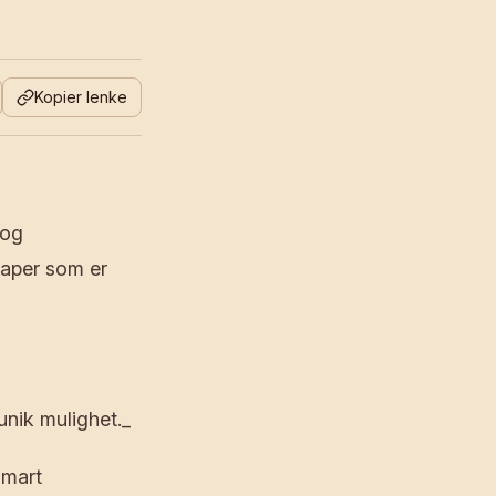
Kopier lenke
 og
kaper som er
nik mulighet._
smart