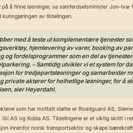
d på å finne løsninger, sa samferdselsminister Jon-Ivar
 kunngjøringen av tildelingen.
obber med å teste ut komplementære tjenester s
gsverktøy, hjemlevering av varer, booking av par
g og fordelsprogrammer som en del av tjenestene 
lparkering. – Samtidig utvikler vi et system for d
asjon for tredjepartsløsninger og samarbeider 
og private aktører for helhetlige løsninger, for å 
sen, sier Heyerdahl.
ektene som har mottatt støtte er Roadguard AS, Sieme
ISI AS og Kobla AS. Tildelingene er et viktig skritt i re
jon innenfor norsk transportsektor og skape bærekraft