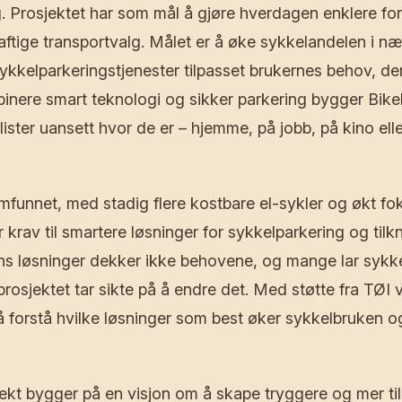
. Prosjektet har som mål å gjøre hverdagen enklere for
tige transportvalg. Målet er å øke sykkelandelen i nær
sykkelparkeringstjenester tilpasset brukernes behov, de
inere smart teknologi og sikker parkering bygger Bike
lister uansett hvor de er – hjemme, på jobb, på kino ell
amfunnet, med stadig flere kostbare el-sykler og økt fo
er krav til smartere løsninger for sykkelparkering og til
ns løsninger dekker ikke behovene, og mange lar sykk
rosjektet tar sikte på å endre det. Med støtte fra TØI v
å forstå hvilke løsninger som best øker sykkelbruken o
ekt bygger på en visjon om å skape tryggere og mer ti