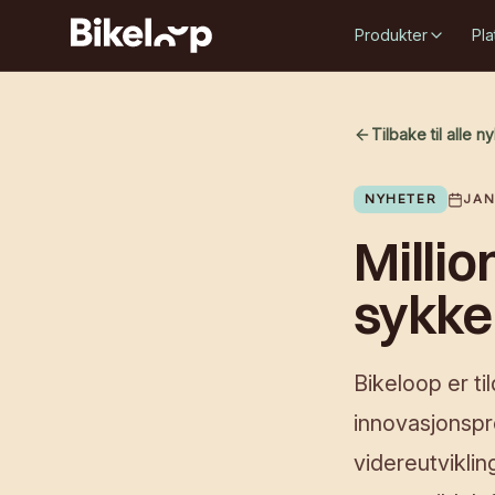
Produkter
Pla
Tilbake til alle n
NYHETER
JAN
Millio
sykke
Bikeloop er til
innovasjonspr
videreutviklin