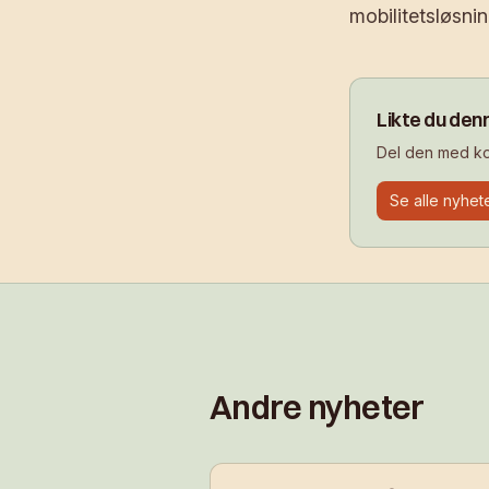
mobilitetsløsnin
Likte du den
Del den med kol
Se alle nyhet
Andre nyheter