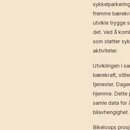
sykkelparkering
fremme bærekraf
utvikle trygge 
det. Ved å komb
som støtter syk
aktiviteter.
Utviklingen i s
bærekraft, still
tjenester. Dage
hjemme. Dette p
samle data for 
bilavhengighet.
Bikeloops prosj