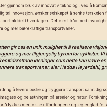
ster gjennom bruk av innovativ teknologi. Ved å kombin
igital innovasjon, ønsker selskapet å senke terskelen f
nsportmiddel i hverdagen. Dette er i tråd med myndigh
e og mer bærekraftige transportvaner.
tten gir oss en unik mulighet til å realisere visjo
yggere og mer tilgjengelig byrom for syklister. Vi t
remtidsrettede løsninger som dette kan være en n
nnere transportvaner, sier Hedda Heyerdahl, gr
ordring å levere bedre og tryggere transport samtidig 
limagass og belastningen på arealer og natur. Forsknin
or å lykkes med disse utfordringene og jeg er glad for 