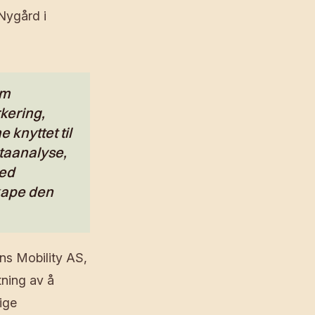
 Nygård i
om
kering,
knyttet til
ataanalyse,
med
skape den
ns Mobility AS,
tning av å
ige