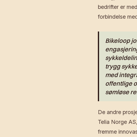
bedrifter er me
forbindelse med
Bikeloop j
engasjerin
sykkeldelin
trygg sykke
med integr
offentlige 
sømløse rei
De andre prosj
Telia Norge AS, 
fremme innovas