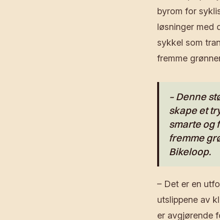
byrom for sykli
løsninger med d
sykkel som tra
fremme grønner
– Denne stø
skape et tr
smarte og f
fremme grø
Bikeloop.
– Det er en utf
utslippene av k
er avgjørende f