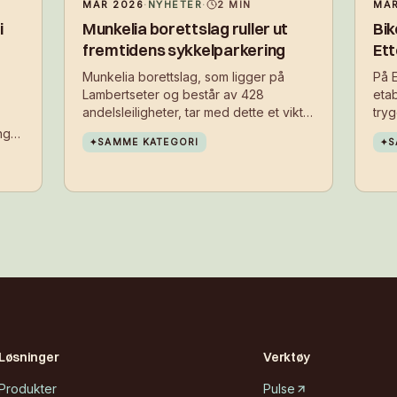
MAR 2026
·
NYHETER
·
2
MIN
MAR
i
Munkelia borettslag ruller ut
Bik
fremtidens sykkelparkering
Ett
Munkelia borettslag, som ligger på
På E
Lambertseter og består av 428
etab
andelsleiligheter, tar med dette et viktig
try
steg mot å gjøre det enklere og
beb
ng
✦
SAMME KATEGORI
✦
S
tryggere for beboere å velge sykkelen
inst
i hverdagen.
ste
 det
tett
,
gere
Løsninger
Verktøy
Produkter
Pulse