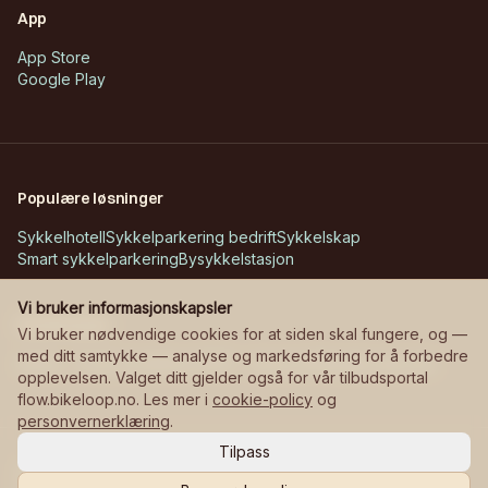
App
App Store
Google Play
Populære løsninger
Sykkelhotell
Sykkelparkering bedrift
Sykkelskap
Smart sykkelparkering
Bysykkelstasjon
Vi bruker informasjonskapsler
Kundecases
Vi bruker nødvendige cookies for at siden skal fungere, og —
med ditt samtykke — analyse og markedsføring for å forbedre
Askøy – Erdal skole
Bane NOR – stasjoner
Manglerudjordet
opplevelsen. Valget ditt gjelder også for vår tilbudsportal
flow.bikeloop.no. Les mer i
cookie-policy
og
personvernerklæring
.
Tilpass
©
2026
Bikeloop.
Alle rettigheter reservert.