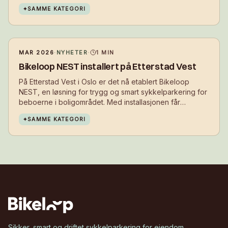
velge sykkelen i hverdagen.
✦
SAMME KATEGORI
MAR 2026
·
NYHETER
·
1
MIN
Bikeloop NEST installert på Etterstad Vest
På Etterstad Vest i Oslo er det nå etablert Bikeloop
NEST, en løsning for trygg og smart sykkelparkering for
beboerne i boligområdet. Med installasjonen får
beboerne et sikkert sted å parkere sykkelen i
✦
SAMME KATEGORI
hverdagen – tett på der de bor.
Sikker, smart og driftet sykkelparkering for eiendom,