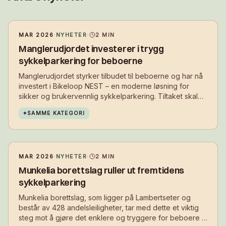
MAR 2026
·
NYHETER
·
2
MIN
Manglerudjordet investerer i trygg
sykkelparkering for beboerne
Manglerudjordet styrker tilbudet til beboerne og har nå
investert i Bikeloop NEST – en moderne løsning for
sikker og brukervennlig sykkelparkering. Tiltaket skal
gjøre det enklere å velge sykkel i hverdagen, samtidig
✦
SAMME KATEGORI
som det bidrar til et ryddigere og mer attraktivt bomiljø.
MAR 2026
·
NYHETER
·
2
MIN
Munkelia borettslag ruller ut fremtidens
sykkelparkering
Munkelia borettslag, som ligger på Lambertseter og
består av 428 andelsleiligheter, tar med dette et viktig
steg mot å gjøre det enklere og tryggere for beboere å