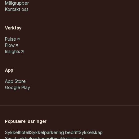
Målgrupper
Kontakt oss
Verktøy
Pulse
Flow
Insights
App
App Store
Google Play
Populære løsninger
Sykkelhotell
Sykkelparkering bedrift
Sykkelskap
Smart sykkelparkering
Bysykkelstasjon