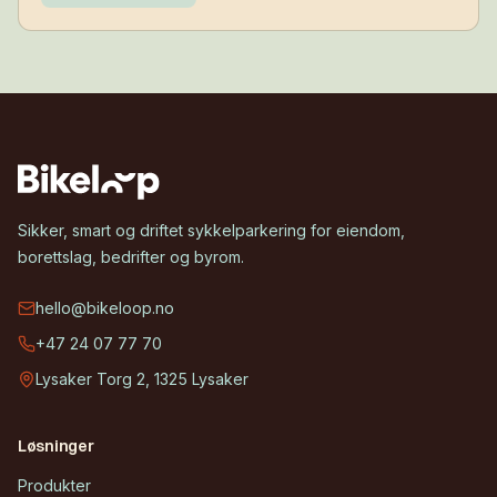
hverdagen – tett på der de bor.
Sikker, smart og driftet sykkelparkering for eiendom,
borettslag, bedrifter og byrom.
hello@bikeloop.no
+47 24 07 77 70
Lysaker Torg 2, 1325 Lysaker
Løsninger
Produkter