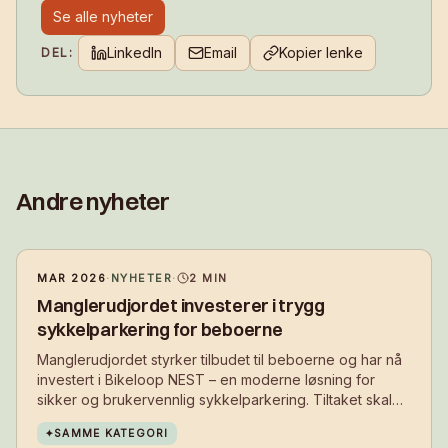
Se alle nyheter
LinkedIn
Email
Kopier lenke
DEL:
Andre nyheter
MAR 2026
·
NYHETER
·
2
MIN
Manglerudjordet investerer i trygg
sykkelparkering for beboerne
Manglerudjordet styrker tilbudet til beboerne og har nå
investert i Bikeloop NEST – en moderne løsning for
sikker og brukervennlig sykkelparkering. Tiltaket skal
gjøre det enklere å velge sykkel i hverdagen, samtidig
✦
SAMME KATEGORI
som det bidrar til et ryddigere og mer attraktivt bomiljø.