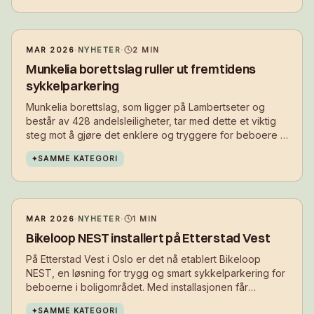
MAR 2026
·
NYHETER
·
2
MIN
Munkelia borettslag ruller ut fremtidens
sykkelparkering
Munkelia borettslag, som ligger på Lambertseter og
består av 428 andelsleiligheter, tar med dette et viktig
steg mot å gjøre det enklere og tryggere for beboere å
velge sykkelen i hverdagen.
✦
SAMME KATEGORI
MAR 2026
·
NYHETER
·
1
MIN
Bikeloop NEST installert på Etterstad Vest
På Etterstad Vest i Oslo er det nå etablert Bikeloop
NEST, en løsning for trygg og smart sykkelparkering for
beboerne i boligområdet. Med installasjonen får
beboerne et sikkert sted å parkere sykkelen i
✦
SAMME KATEGORI