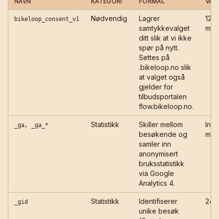
NAVN
KATEGORI
FORMÅL
VAR
Nødvendig
Lagrer
12
bikeloop_consent_v1
samtykkevalget
mån
ditt slik at vi ikke
spør på nytt.
Settes på
.bikeloop.no slik
at valget også
gjelder for
tilbudsportalen
flow.bikeloop.no.
Statistikk
Skiller mellom
Innti
_ga, _ga_*
besøkende og
mån
samler inn
anonymisert
bruksstatistikk
via Google
Analytics 4.
Statistikk
Identifiserer
24 t
_gid
unike besøk