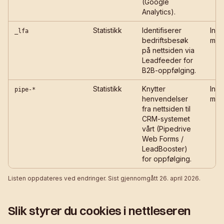
(Google
Analytics).
Statistikk
Identifiserer
Innti
_lfa
bedriftsbesøk
mån
på nettsiden via
Leadfeeder for
B2B-oppfølging.
Statistikk
Knytter
Innti
pipe-*
henvendelser
mån
fra nettsiden til
CRM-systemet
vårt (Pipedrive
Web Forms /
LeadBooster)
for oppfølging.
Listen oppdateres ved endringer. Sist gjennomgått
26. april 2026
.
Slik styrer du cookies i nettleseren